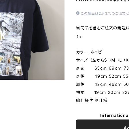
この商品は2点までのご注文と
当商品を含むご注文の発送
す。
カラー：ネイビー
サイズ：（左からS→M→L→X
身丈 65ｃｍ 69ｃｍ 73
身幅 49ｃｍ 52ｃｍ 55
肩幅 42ｃｍ 46ｃｍ 50
袖丈 19ｃｍ 20ｃｍ 22
脇仕様 丸胴仕様
Internationa
Ad