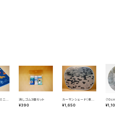
ミニタ
消しゴム3個セット
カーサンシェード（車窓
（10
用）
¥390
¥1,650
¥1,1