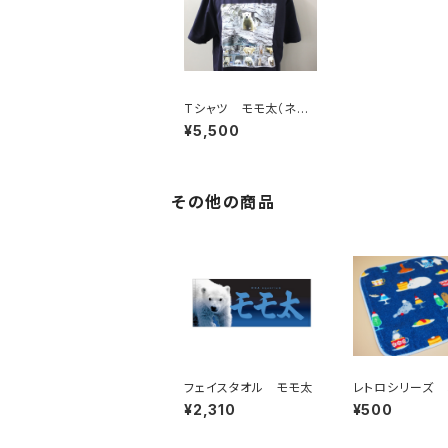
Tシャツ モモ太（ネイ
ビー）
¥5,500
その他の商品
フェイスタオル モモ太
レトロシリーズ 
オル
¥2,310
¥500