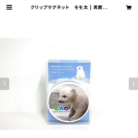
クリップマグネット モモ太 | 男鹿水
族館GAO Online Shop